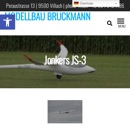
German
Peraustrasse 13 | 9500 Villach | phone mobil +43 664 3424186
MODELLBAU BRUCKMANN
Open toolbar
MENU
Jonkers JS-3