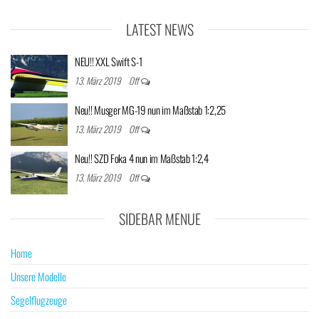
LATEST NEWS
NEU!! XXL Swift S-1
13. März 2019
Off
Neu!! Musger MG-19 nun im Maßstab 1:2,25
13. März 2019
Off
Neu!! SZD Foka 4 nun im Maßstab 1:2,4
13. März 2019
Off
SIDEBAR MENUE
Home
Unsere Modelle
Segelflugzeuge