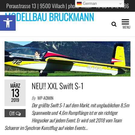
German
Peraustrasse 13 | 9500 Villach | phone mobil +43 664 3424186
MODELLBAU BRUCKMANN
Open toolbar
MENU
NEU!! XXL Swift S-1
MÄRZ
13
By
WP-ADMIN
2019
Der größte Swift S-1 auf dem Markt, mit unglaublichen 8,5m
Spannweite und 4,6m Rumpflänge ist er ein richtiger
Off
Hingucker auf jedem Event. Er wird seit 2018 vom Team
Schaerer im Synchron Kunstflug auf vielen Events…