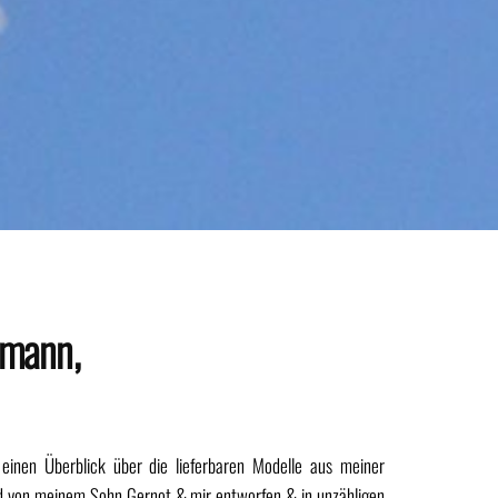
kmann,
inen Überblick über die lieferbaren Modelle aus meiner
ind von meinem Sohn Gernot & mir entworfen & in unzähligen