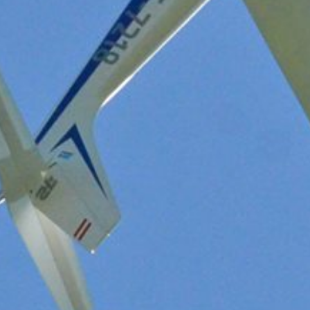
idualisten
|